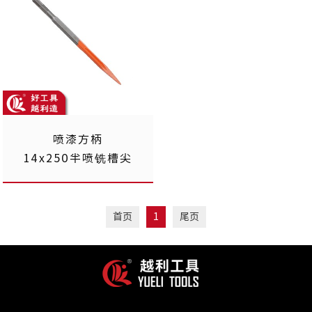
喷漆方柄
14x250半喷铣槽尖
首页
1
尾页