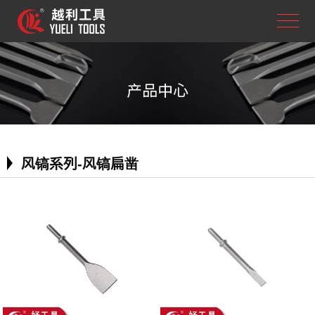
产品中心
风镐系列-风镐扁凿