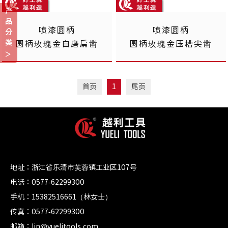
产
品
喷漆圆柄
喷漆圆柄
分
类
圆柄玫瑰金自磨扁凿
圆柄玫瑰金压槽尖凿
首页
1
尾页
地址：浙江省乐清市芙蓉镇工业区107号
电话：0577-62299300
手机：15382516661（林女士）
传真：0577-62299300
邮箱：lin@yuelitools.com