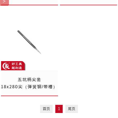
五坑柄尖凿
18x280尖（弹簧钢/带槽）
首页
1
尾页