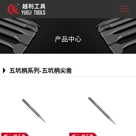
产品中心
五坑柄系列-五坑柄尖凿