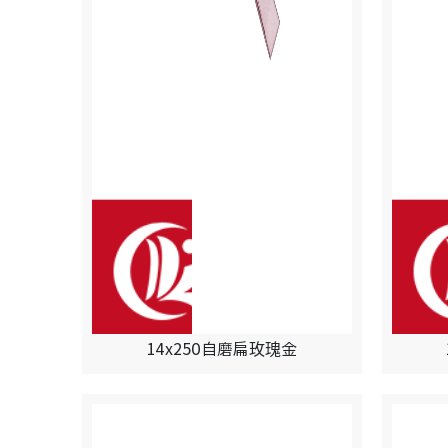
14x250自磨扁玫瑰金