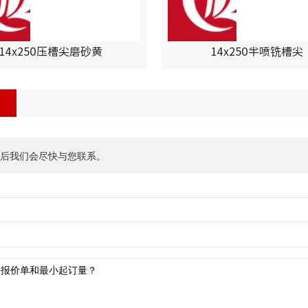
14x250压槽尖磨砂黄
14x250半喷铣槽尖