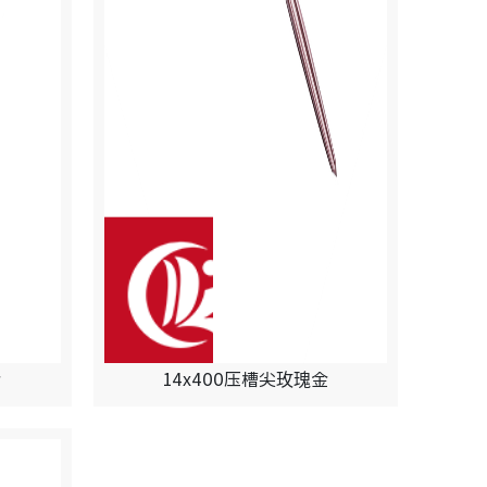
金
14x400压槽尖玫瑰金