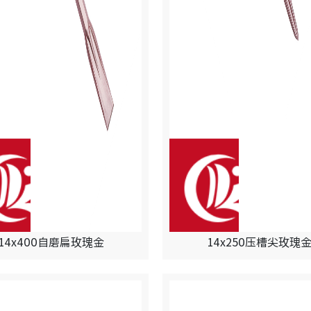
14x400自磨扁玫瑰金
14x250压槽尖玫瑰