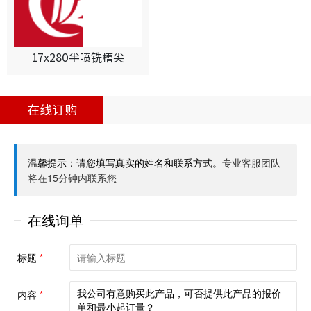
17x280半喷铣槽尖
在线订购