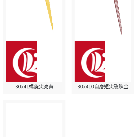
30x41螺旋尖亮黄
30x410自磨短尖玫瑰金