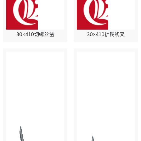
30×410切螺丝凿
30×410铲铜线叉